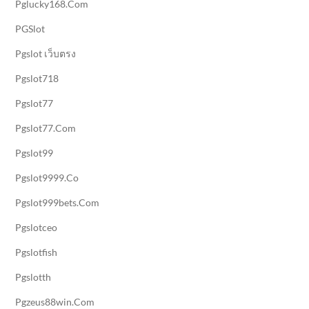
Pglucky168.com
PGSlot
Pgslot เว็บตรง
Pgslot718
Pgslot77
Pgslot77.com
Pgslot99
Pgslot9999.co
Pgslot999bets.com
Pgslotceo
Pgslotfish
Pgslotth
Pgzeus88win.com