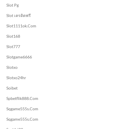
Slot Pg
Slot เครดิตฟรี
Slot1111ok.com
Slot168
Slot777
Slotgame6666
Slotxo
Slotxo24hr
Soibet
Spbetflik888.com
Sqgame555s.com
Sqgame555s.com