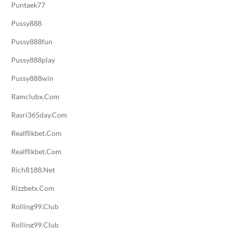
Puntaek77
Pussy888
Pussy888fun
Pussy888play
Pussy888win
Ramclubx.com
Rasri365day.com
Realflikbet.com
Realflikbet.com
Rich8188.net
Rizzbetx.com
Rolling99.club
Rolling99.club