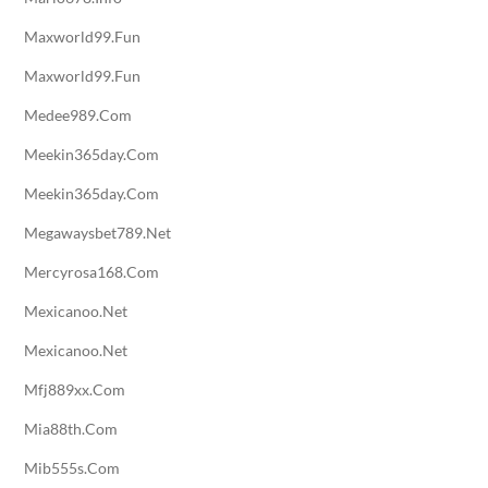
Maxworld99.fun
Maxworld99.fun
Medee989.com
Meekin365day.com
Meekin365day.com
Megawaysbet789.net
Mercyrosa168.com
Mexicanoo.net
Mexicanoo.net
Mfj889xx.com
Mia88th.com
Mib555s.com