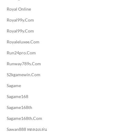
Royal Online
Royal99y.com
Royal99y.com
Royaleluxee.com
Run24pro.com
Runway789s.com
S2kgamewin.com
Sagame
Sagame168
Sagame168th
Sagame168th.com
Sawan888 ทดลองเล่น