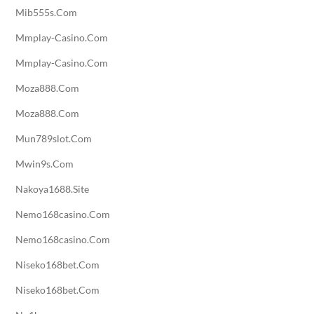
Mib555s.com
Mmplay-Casino.com
Mmplay-Casino.com
Moza888.com
Moza888.com
Mun789slot.com
Mwin9s.com
Nakoya1688.site
Nemo168casino.com
Nemo168casino.com
Niseko168bet.com
Niseko168bet.com