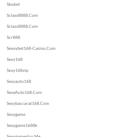
Sbobet
Sclass8888.com
Sclass8888.com
Scr888
Sexxybet168-Casino.com
Sexy168
Sexy168vip
Sexyauto168
SexyAuto168.com
Sexybaccarat168.com
Sexygame
Sexygame1688k
Sexygameplus.me