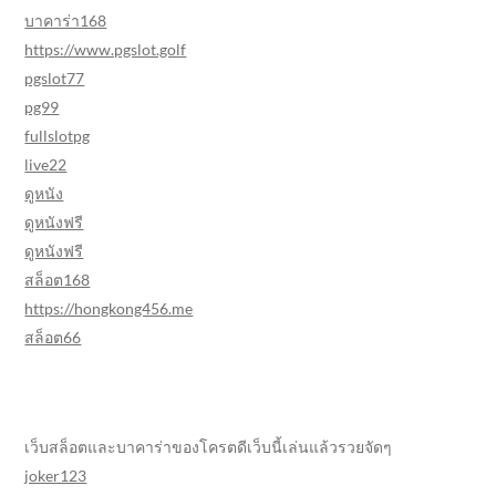
บาคาร่า168
https://www.pgslot.golf
pgslot77
pg99
fullslotpg
live22
ดูหนัง
ดูหนังฟรี
ดูหนังฟรี
สล็อต168
https://hongkong456.me
สล็อต66
เว็บสล็อตและบาคาร่าของโครตดีเว็บนี้เล่นแล้วรวยจัดๆ
joker123