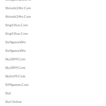
Shinobi24hr.com
Shinobi24hr.com
Sing55fun.com
Sing55fun.com
Six9game.win
Six9game.win
Sky2899.com
Sky2899.com
Skylix99.club
Sl99games.com
Slot
Slot Online