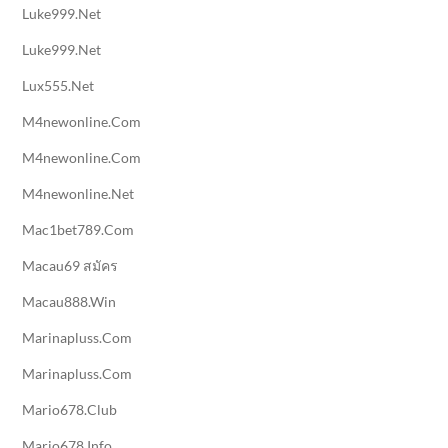
Luke999.net
Luke999.net
Lux555.net
M4newonline.com
M4newonline.com
M4newonline.net
Mac1bet789.com
Macau69 สมัคร
Macau888.win
Marinapluss.com
Marinapluss.com
Mario678.club
Mario678.info