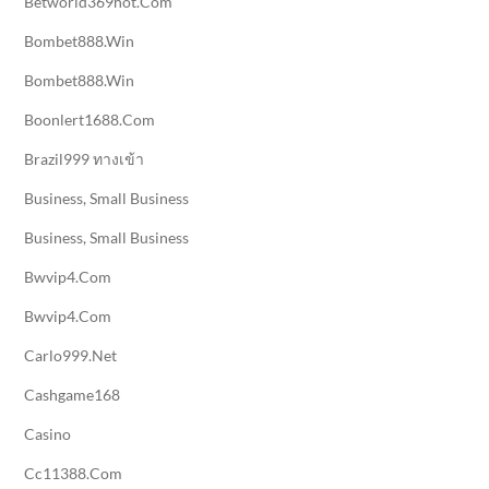
Betworld369hot.com
Bombet888.win
Bombet888.win
Boonlert1688.com
Brazil999 ทางเข้า
Business, Small Business
Business, Small Business
Bwvip4.com
Bwvip4.com
Carlo999.net
Cashgame168
Casino
Cc11388.com