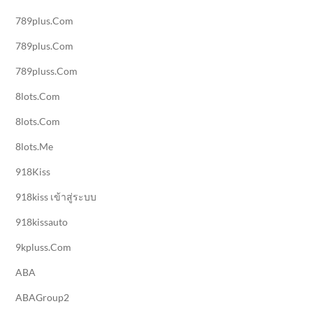
789plus.com
789plus.com
789pluss.com
8lots.com
8lots.com
8lots.me
918Kiss
918kiss เข้าสู่ระบบ
918kissauto
9kpluss.com
ABA
ABAGroup2