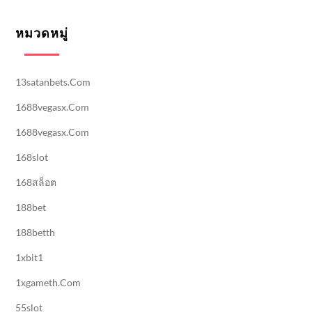
หมวดหมู่
13satanbets.com
1688vegasx.com
1688vegasx.com
168slot
168สล็อต
188bet
188betth
1xbit1
1xgameth.com
55slot