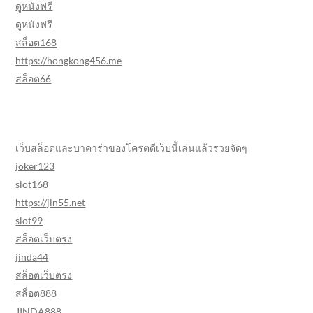
ดูหนังฟรี
ดูหนังฟรี
สล็อต168
https://hongkong456.me
สล็อต66
เว็บสล็อตและบาคาร่าของโครตดีเว็บนี้เล่นแล้วรวยจัดๆ
joker123
slot168
https://jin55.net
slot99
สล็อตเว็บตรง
jinda44
สล็อตเว็บตรง
สล็อต888
JINDA888