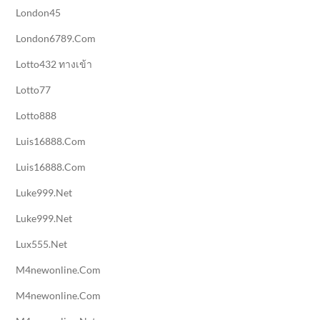
London45
London6789.com
Lotto432 ทางเข้า
Lotto77
Lotto888
Luis16888.com
Luis16888.com
Luke999.net
Luke999.net
Lux555.net
M4newonline.com
M4newonline.com