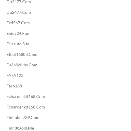
Du2477.com
Du2477.com
Ek4567.com
Enjoy24.fun
Erisauto.site
Etbet16888.com
Eu369clubs.com
FAFA123
Faro168
Fcharoenkit168.com
Fcharoenkit168.com
Finfinbet789.com
Finn88gold.me