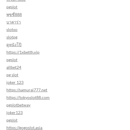
pgslot
พุซซี่888
บาคาร่า
slotxo
slotpg
ดูหนังโป๊
https://1xbetth.vip
pgslot
allbet24
pg slot
joker 123
https://samurai777.net
https://tokyoslot88.com
pgslotbetway
joker123
pgslot
https://gogoslot.asia