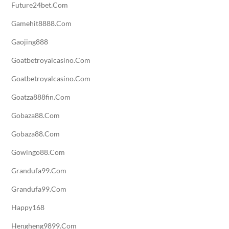
Future24bet.com
Gamehit8888.com
Gaojing888
Goatbetroyalcasino.com
Goatbetroyalcasino.com
Goatza888fin.com
Gobaza88.com
Gobaza88.com
Gowingo88.com
Grandufa99.com
Grandufa99.com
Happy168
Hengheng9899.com