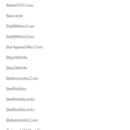
Babet555.com
Baccarat
Baj88thbz.com
Baj88thbz.com
Bar4game24hr.com
Bbp168.me
Bbp168.me
Betboxclubs.com
Betflixtikto
Betflixtikto.info
Betflixtikto.info
Betwin6666.com