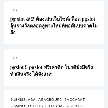
SLOT
pg slot && ต้องเล่นเว็บไซต์สล็อต pgslot
ลุ้นรางวัลตลอดลู่ทางใหม่ที่พอดีแบบคาดไม่
ถึง
SLOT
pgslot !! pgslot ฟรีเครดิต โปรดีมั่งมีจริง
ทำเงินจริง ได้จังแน่ๆ
918KISS
,
ABA
,
ABAGROUP2
,
BACCARAT
,
CASINO
,
FULLSLOTEIEI.COM
,
JOKER123
,