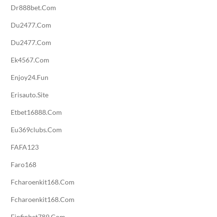
Dr888bet.com
Du2477.com
Du2477.com
Ek4567.com
Enjoy24.fun
Erisauto.site
Etbet16888.com
Eu369clubs.com
FAFA123
Faro168
Fcharoenkit168.com
Fcharoenkit168.com
Finfinbet789.com