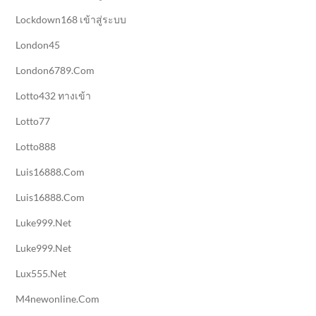
Lockdown168 เข้าสู่ระบบ
London45
London6789.com
Lotto432 ทางเข้า
Lotto77
Lotto888
Luis16888.com
Luis16888.com
Luke999.net
Luke999.net
Lux555.net
M4newonline.com