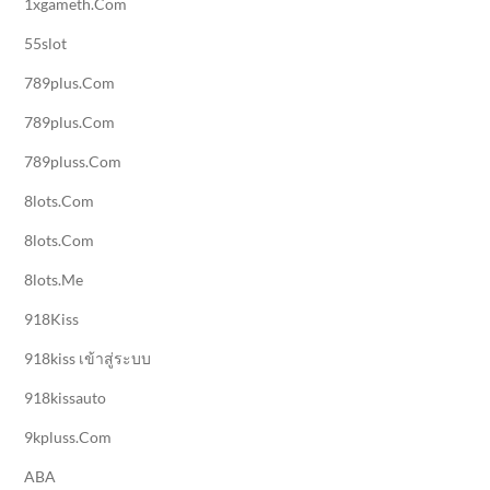
1xgameth.com
55slot
789plus.com
789plus.com
789pluss.com
8lots.com
8lots.com
8lots.me
918Kiss
918kiss เข้าสู่ระบบ
918kissauto
9kpluss.com
ABA