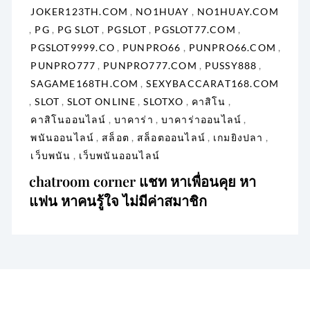
JOKER123TH.COM
,
NO1HUAY
,
NO1HUAY.COM
,
PG
,
PG SLOT
,
PGSLOT
,
PGSLOT77.COM
,
PGSLOT9999.CO
,
PUNPRO66
,
PUNPRO66.COM
,
PUNPRO777
,
PUNPRO777.COM
,
PUSSY888
,
SAGAME168TH.COM
,
SEXYBACCARAT168.COM
,
SLOT
,
SLOT ONLINE
,
SLOTXO
,
คาสิโน
,
คาสิโนออนไลน์
,
บาคาร่า
,
บาคาร่าออนไลน์
,
พนันออนไลน์
,
สล็อต
,
สล็อตออนไลน์
,
เกมยิงปลา
,
เว็บพนัน
,
เว็บพนันออนไลน์
chatroom corner แชท หาเพื่อนคุย หา
แฟน หาคนรู้ใจ ไม่มีค่าสมาชิก