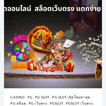
CASINO
,
PG
,
PG SLOT
,
PG SLOT เปิดใหม่ล่าสุด
,
PG สล็อต
,
PG เว็บตรง
,
PGSLOT
,
PGSLOT เว็บตรง
,