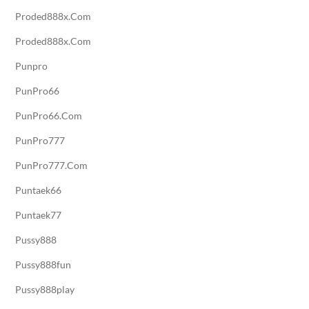
Proded888x.com
Proded888x.com
Punpro
PunPro66
PunPro66.com
PunPro777
PunPro777.com
Puntaek66
Puntaek77
Pussy888
Pussy888fun
Pussy888play