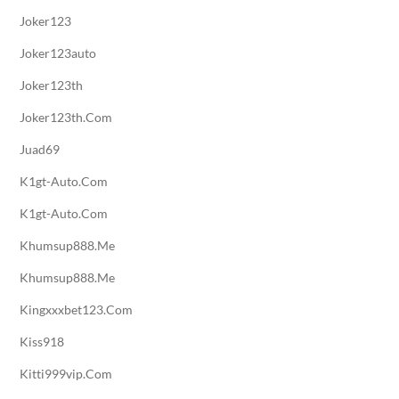
Joker123
Joker123auto
Joker123th
Joker123th.com
Juad69
K1gt-Auto.com
K1gt-Auto.com
Khumsup888.me
Khumsup888.me
Kingxxxbet123.com
Kiss918
Kitti999vip.com