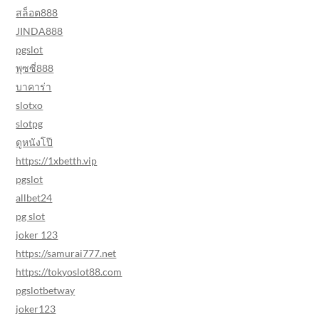
สล็อต888
JINDA888
pgslot
พุซซี่888
บาคาร่า
slotxo
slotpg
ดูหนังโป๊
https://1xbetth.vip
pgslot
allbet24
pg slot
joker 123
https://samurai777.net
https://tokyoslot88.com
pgslotbetway
joker123