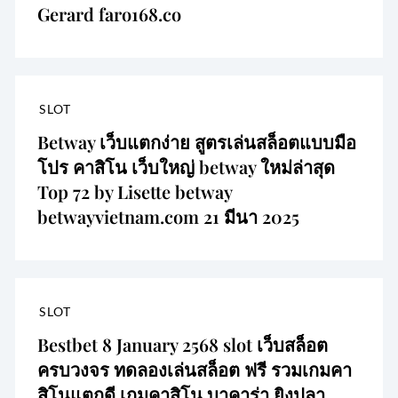
Gerard faro168.co
SLOT
Betway เว็บแตกง่าย สูตรเล่นสล็อตแบบมือ
โปร คาสิโน เว็บใหญ่ betway ใหม่ล่าสุด
Top 72 by Lisette betway
betwayvietnam.com 21 มีนา 2025
SLOT
Bestbet 8 January 2568 slot เว็บสล็อต
ครบวงจร ทดลองเล่นสล็อต ฟรี รวมเกมคา
สิโนแตกดี เกมคาสิโน บาคาร่า ยิงปลา