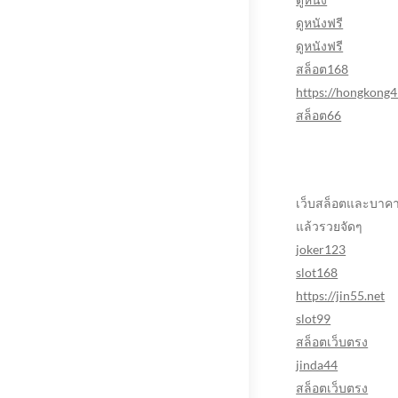
ดูหนังฟรี
ดูหนังฟรี
สล็อต168
https://hongkong
สล็อต66
เว็บสล็อตและบาคาร
แล้วรวยจัดๆ
joker123
slot168
https://jin55.net
slot99
สล็อตเว็บตรง
jinda44
สล็อตเว็บตรง