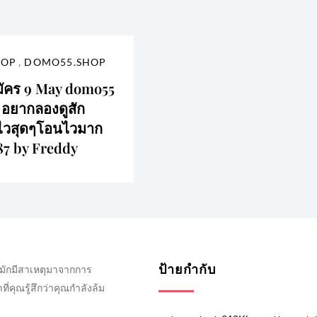
HOP
,
DOMO55.SHOP
ัคร 9 May domo55
บ อยากลองดูสัก
ไวสุดๆโอนไวมาก
87 by Freddy
ป้ายกำกับ
มักมีสาเหตุมาจากการ
ี่คุณรู้สึกว่าคุณกำลังล้ม