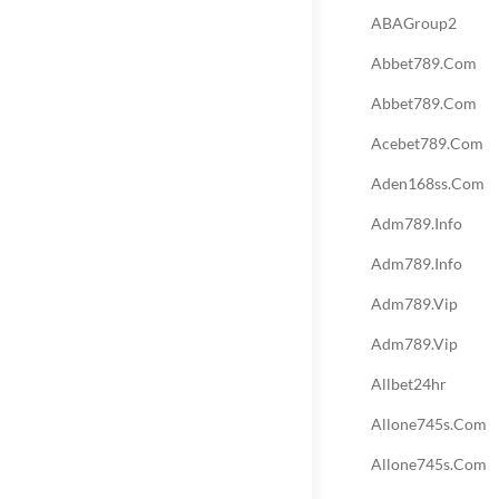
ABAGroup2
Abbet789.com
Abbet789.com
Acebet789.com
Aden168ss.com
Adm789.info
Adm789.info
Adm789.vip
Adm789.vip
Allbet24hr
Allone745s.com
Allone745s.com