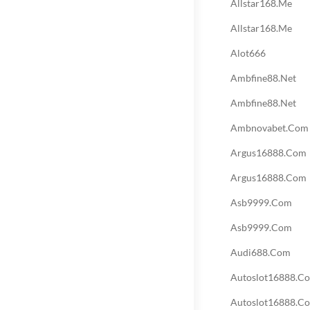
Allstar168.me
Allstar168.me
Alot666
Ambfine88.net
Ambfine88.net
Ambnovabet.com
Argus16888.com
Argus16888.com
Asb9999.com
Asb9999.com
Audi688.com
Autoslot16888.c
Autoslot16888.c