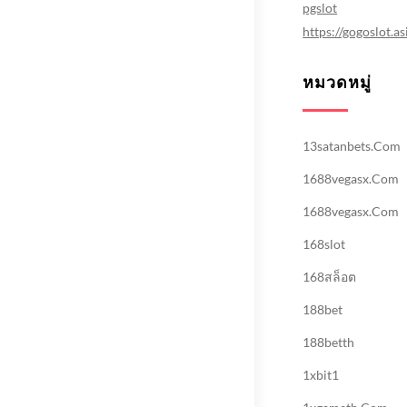
pgslot
https://gogoslot.as
หมวดหมู่
13satanbets.com
1688vegasx.com
1688vegasx.com
168slot
168สล็อต
188bet
188betth
1xbit1