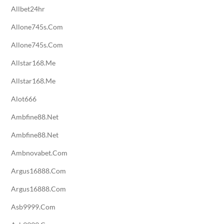
Allbet24hr
Allone745s.com
Allone745s.com
Allstar168.me
Allstar168.me
Alot666
Ambfine88.net
Ambfine88.net
Ambnovabet.com
Argus16888.com
Argus16888.com
Asb9999.com