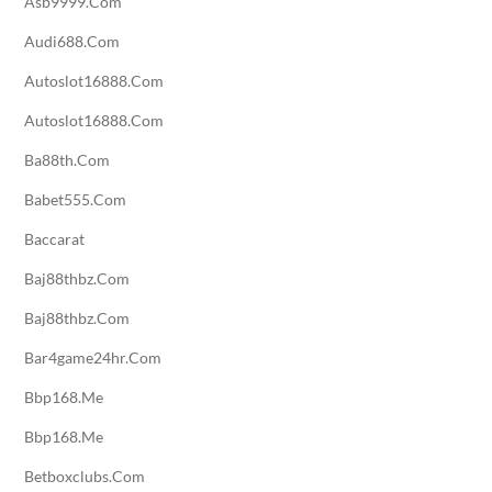
Asb9999.com
Audi688.com
Autoslot16888.com
Autoslot16888.com
Ba88th.com
Babet555.com
Baccarat
Baj88thbz.com
Baj88thbz.com
Bar4game24hr.com
Bbp168.me
Bbp168.me
Betboxclubs.com