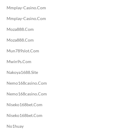
Mmplay-Casino.com
Mmplay-Casino.com
Moza888.com
Moza888.com
Mun789slot.com
Mwin9s.com
Nakoya1688.site
Nemo168casino.com
Nemo168casino.com
Niseko168bet.com
Niseko168bet.com
No1huay