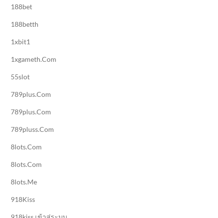
188bet
188betth
1xbit1
1xgameth.com
55slot
789plus.com
789plus.com
789pluss.com
8lots.com
8lots.com
8lots.me
918Kiss
918kiss เข้าสู่ระบบ