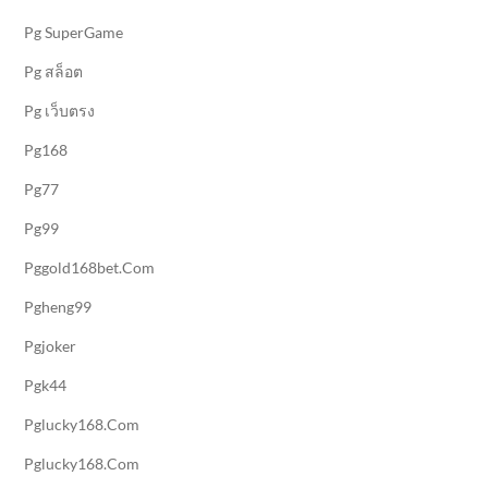
Pg SuperGame
Pg สล็อต
Pg เว็บตรง
Pg168
Pg77
Pg99
Pggold168bet.com
Pgheng99
Pgjoker
Pgk44
Pglucky168.com
Pglucky168.com