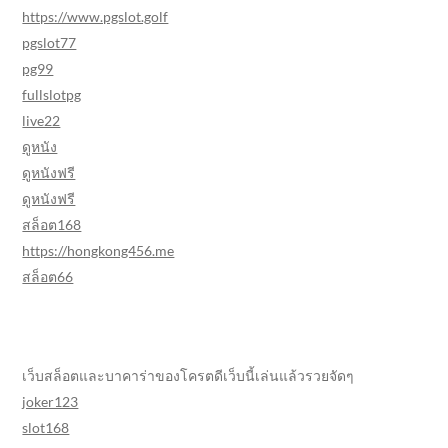
https://www.pgslot.golf
pgslot77
pg99
fullslotpg
live22
ดูหนัง
ดูหนังฟรี
ดูหนังฟรี
สล็อต168
https://hongkong456.me
สล็อต66
เว็บสล็อตและบาคาร่าของโครตดีเว็บนี้เล่นแล้วรวยจัดๆ
joker123
slot168