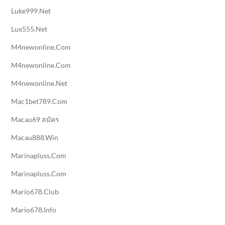
Luke999.net
Lux555.net
M4newonline.com
M4newonline.com
M4newonline.net
Mac1bet789.com
Macau69 สมัคร
Macau888.win
Marinapluss.com
Marinapluss.com
Mario678.club
Mario678.info