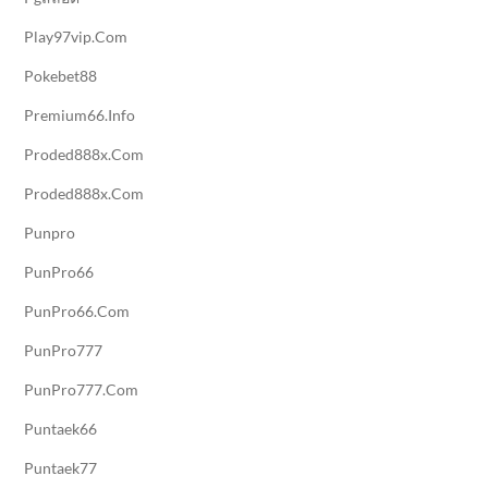
Play97vip.com
Pokebet88
Premium66.info
Proded888x.com
Proded888x.com
Punpro
PunPro66
PunPro66.com
PunPro777
PunPro777.com
Puntaek66
Puntaek77