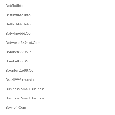
Betflixtikto
Betflixtikto.info
Betflixtikto.info
Betwin6666.com
Betworld369hot.com
Bombet888.win
Bombet888.win
Boonlert1688.com
Brazil999 ทางเข้า
Business, Small Business
Business, Small Business
Bwvip4.com