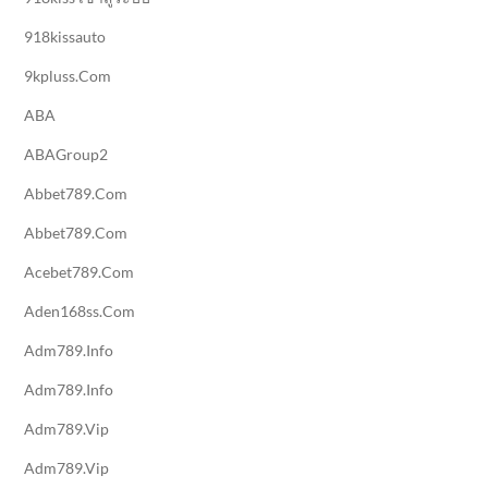
918kissauto
9kpluss.com
ABA
ABAGroup2
Abbet789.com
Abbet789.com
Acebet789.com
Aden168ss.com
Adm789.info
Adm789.info
Adm789.vip
Adm789.vip