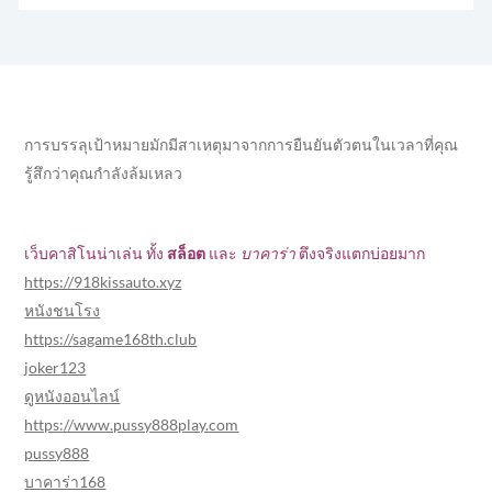
การบรรลุเป้าหมายมักมีสาเหตุมาจากการยืนยันตัวตนในเวลาที่คุณ
รู้สึกว่าคุณกำลังล้มเหลว
เว็บคาสิโนน่าเล่น ทั้ง
สล็อต
และ
บาคาร่า
ตึงจริงแตกบ่อยมาก
https://918kissauto.xyz
หนังชนโรง
https://sagame168th.club
joker123
ดูหนังออนไลน์
https://www.pussy888play.com
pussy888
บาคาร่า168