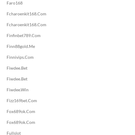
Faro168
Fcharoenkit168.com
Fcharoenkit168.com
Finfinbet789.com
Finn88gold.me
Finnivips.com
Fiwdee.bet
Fiwdee.bet
Fiwdee.win
Fizz169bet.com
Fox689ok.com
Fox689ok.com
Fullslot