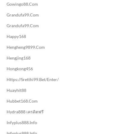
Gowingo88.com
Grandufa99.com
Grandufa99.com
Happy168
Hengheng9899.com
Hengjing168
Hongkong456
Https://sretthi99.bet/enter/
Huayhit88
Hubbet168.com
Hydra888 เครดิตฟรี
Infyplus888.info
Infyplus888.info