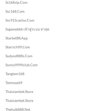
Ss168vip.com
Ssc168.com
Ssc915casino.com
Ssgame666 เข้าสู่ระบบ ล่าสุด
Starbet88.app
Starrich99.com
Sudyod888s.com
Sunny9999club.com
Tangtem168
Temmax69
Thaisiambet.store
Thaisiambet.store
Thehulk888.net