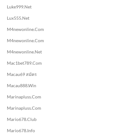
Luke999.net
Lux555.net
M4newonline.com
M4newonline.com
M4newonline.net
Mac1bet789.com
Macau69 สมัคร
Macau888.win
Marinapluss.com
Marinapluss.com
Mario678.club
Mario678.info