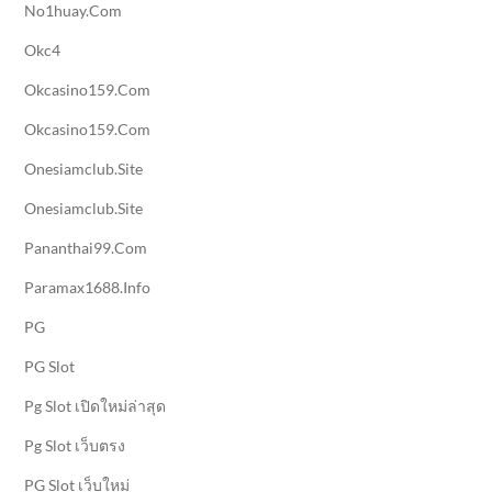
No1huay.com
Okc4
Okcasino159.com
Okcasino159.com
Onesiamclub.site
Onesiamclub.site
Pananthai99.com
Paramax1688.info
PG
PG Slot
Pg Slot เปิดใหม่ล่าสุด
Pg Slot เว็บตรง
PG Slot เว็บใหม่