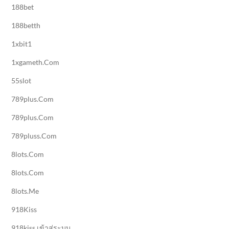
188bet
188betth
1xbit1
1xgameth.com
55slot
789plus.com
789plus.com
789pluss.com
8lots.com
8lots.com
8lots.me
918Kiss
918kiss เข้าสู่ระบบ