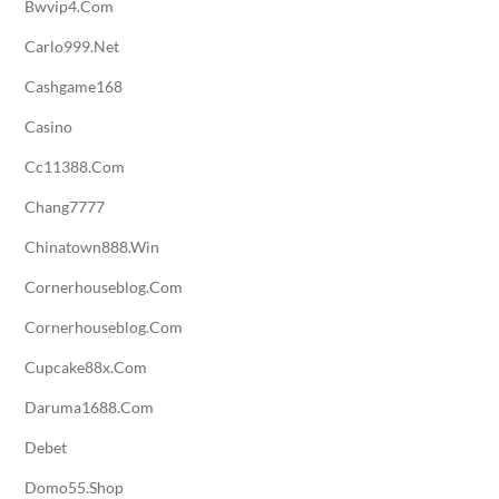
Bwvip4.com
Carlo999.net
Cashgame168
Casino
Cc11388.com
Chang7777
Chinatown888.win
Cornerhouseblog.com
Cornerhouseblog.com
Cupcake88x.com
Daruma1688.com
Debet
Domo55.shop