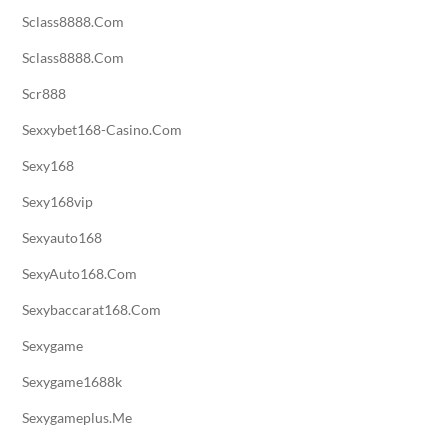
Sclass8888.com
Sclass8888.com
Scr888
Sexxybet168-Casino.com
Sexy168
Sexy168vip
Sexyauto168
SexyAuto168.com
Sexybaccarat168.com
Sexygame
Sexygame1688k
Sexygameplus.me