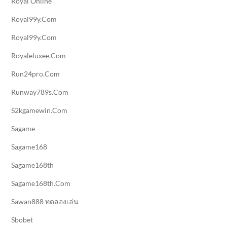
Royal Online
Royal99y.com
Royal99y.com
Royaleluxee.com
Run24pro.com
Runway789s.com
S2kgamewin.com
Sagame
Sagame168
Sagame168th
Sagame168th.com
Sawan888 ทดลองเล่น
Sbobet