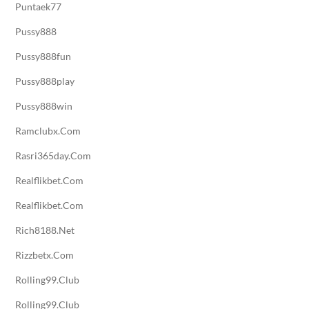
Puntaek77
Pussy888
Pussy888fun
Pussy888play
Pussy888win
Ramclubx.com
Rasri365day.com
Realflikbet.com
Realflikbet.com
Rich8188.net
Rizzbetx.com
Rolling99.club
Rolling99.club