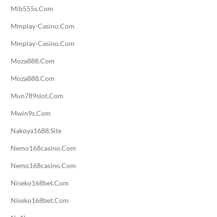
Mib555s.com
Mmplay-Casino.com
Mmplay-Casino.com
Moza888.com
Moza888.com
Mun789slot.com
Mwin9s.com
Nakoya1688.site
Nemo168casino.com
Nemo168casino.com
Niseko168bet.com
Niseko168bet.com