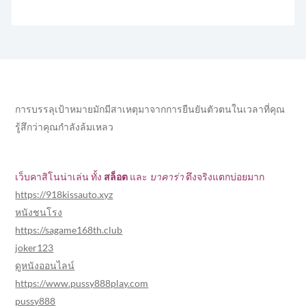
การบรรลุเป้าหมายมักมีสาเหตุมาจากการยืนยันตัวตนในเวลาที่คุณ
รู้สึกว่าคุณกำลังล้มเหลว
เว็บคาสิโนน่าเล่น ทั้ง
สล็อต
และ
บาคาร่า
ตึงจริงแตกบ่อยมาก
https://918kissauto.xyz
หนังชนโรง
https://sagame168th.club
joker123
ดูหนังออนไลน์
https://www.pussy888play.com
pussy888