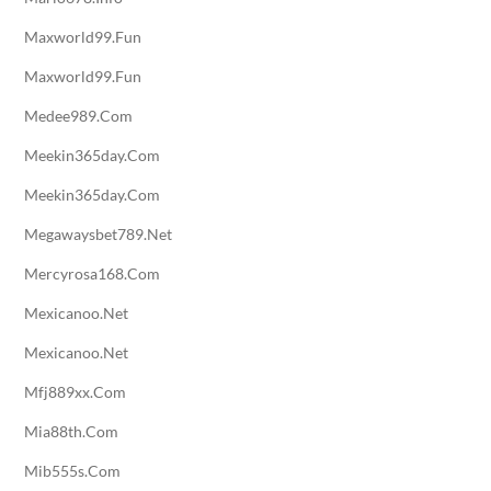
Maxworld99.fun
Maxworld99.fun
Medee989.com
Meekin365day.com
Meekin365day.com
Megawaysbet789.net
Mercyrosa168.com
Mexicanoo.net
Mexicanoo.net
Mfj889xx.com
Mia88th.com
Mib555s.com