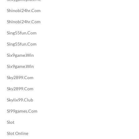
Shinobi24hr.com
Shinobi24hr.com
Sing55fun.com
Sing55fun.com
Six9game.win
Six9game.win
Sky2899.com
Sky2899.com
Skylix99.club
Sl99games.com
Slot
Slot Online