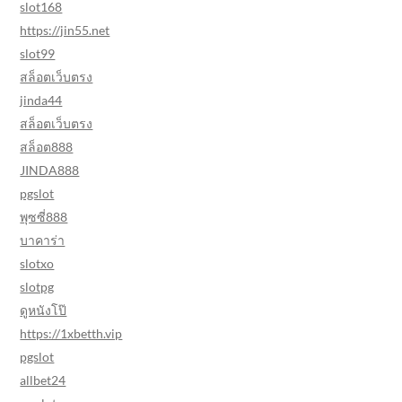
slot168
https://jin55.net
slot99
สล็อตเว็บตรง
jinda44
สล็อตเว็บตรง
สล็อต888
JINDA888
pgslot
พุซซี่888
บาคาร่า
slotxo
slotpg
ดูหนังโป๊
https://1xbetth.vip
pgslot
allbet24