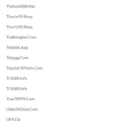
Thehulk888.net
Thorin99.shop
Thorin99.shop
Tia8kingbet.com
Tkb666.app
Tkbpgg.com
Topstar359win.com
Tr1688.info
Tr1688.info
Tree78999.com
Udee365day.com
UFA11k