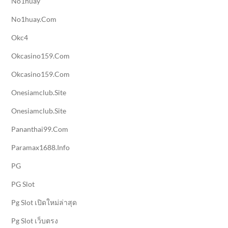
No1huay
No1huay.com
Okc4
Okcasino159.com
Okcasino159.com
Onesiamclub.site
Onesiamclub.site
Pananthai99.com
Paramax1688.info
PG
PG Slot
Pg Slot เปิดใหม่ล่าสุด
Pg Slot เว็บตรง