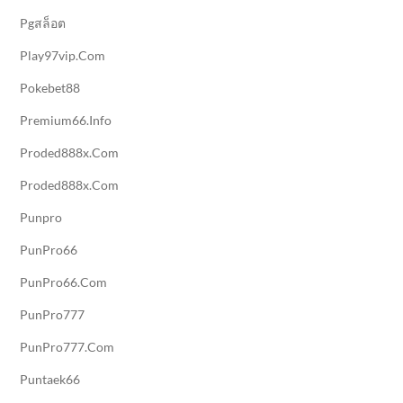
Pgสล็อต
Play97vip.com
Pokebet88
Premium66.info
Proded888x.com
Proded888x.com
Punpro
PunPro66
PunPro66.com
PunPro777
PunPro777.com
Puntaek66