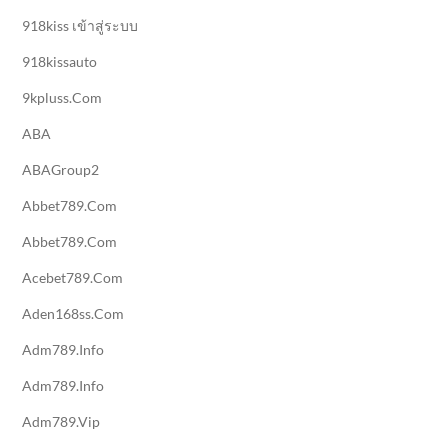
918kiss เข้าสู่ระบบ
918kissauto
9kpluss.com
ABA
ABAGroup2
Abbet789.com
Abbet789.com
Acebet789.com
Aden168ss.com
Adm789.info
Adm789.info
Adm789.vip