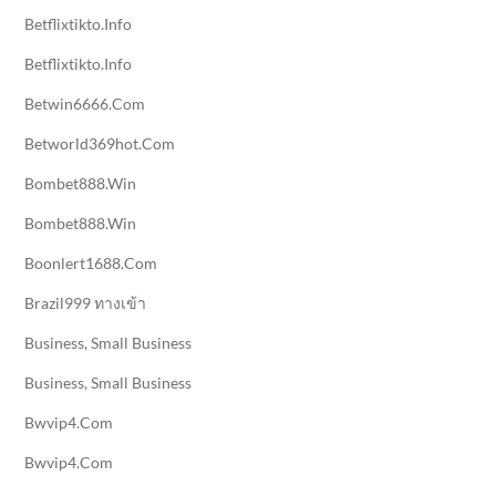
Betflixtikto.info
Betflixtikto.info
Betwin6666.com
Betworld369hot.com
Bombet888.win
Bombet888.win
Boonlert1688.com
Brazil999 ทางเข้า
Business, Small Business
Business, Small Business
Bwvip4.com
Bwvip4.com