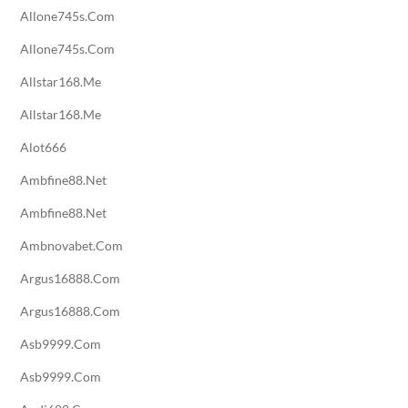
Allone745s.com
Allone745s.com
Allstar168.me
Allstar168.me
Alot666
Ambfine88.net
Ambfine88.net
Ambnovabet.com
Argus16888.com
Argus16888.com
Asb9999.com
Asb9999.com