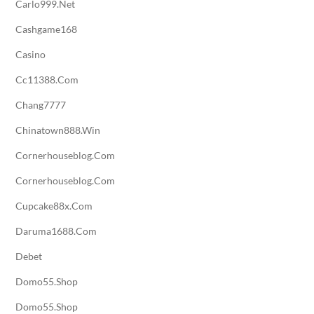
Carlo999.net
Cashgame168
Casino
Cc11388.com
Chang7777
Chinatown888.win
Cornerhouseblog.com
Cornerhouseblog.com
Cupcake88x.com
Daruma1688.com
Debet
Domo55.shop
Domo55.shop