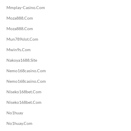
Mmplay-Casino.com
Moza888.com
Moza888.com
Mun789slot.com
Mwin9s.com
Nakoya1688.site
Nemo168casino.com
Nemo168casino.com
Niseko168bet.com
Niseko168bet.com
No1huay
No1huay.com