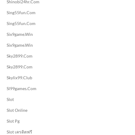
Shinobi24hr.com
Sing55fun.com
Sing55fun.com
Six9game.win
Six9game.win
Sky2899.com
Sky2899.com
Skylix99.club
Sl99games.com
Slot
Slot Online
Slot Pg
Slot เครดิตฟรี