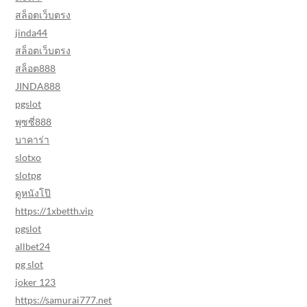
สล็อตเว็บตรง
jinda44
สล็อตเว็บตรง
สล็อต888
JINDA888
pgslot
พุซซี่888
บาคาร่า
slotxo
slotpg
ดูหนังโป๊
https://1xbetth.vip
pgslot
allbet24
pg slot
joker 123
https://samurai777.net