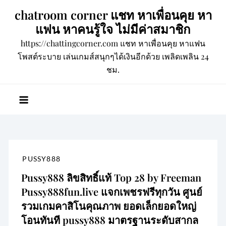
Skip
chatroom corner แชท หาเพื่อนคุย หา
to
แฟน หาคนรู้ใจ ไม่มีค่าสมาชิก
content
https://chattingcorner.com แชท หาเพื่อนคุย หาแฟน
โพสต์ระบาย เล่นเกมส์สนุกๆได้เงินอีกด้วย เพลิดเพลิน 24
ชม.
PUSSY888
Pussy888 ลิขสิทธิ์แท้ Top 28 by Freeman
Pussy888fun.live แจกเพชรฟรีทุกวัน ศูนย์
รวมเกมคาสิโนคุณภาพ ยอดเล็กยอดใหญ่
โอนทันที pussy888 มาตรฐานระดับสากล