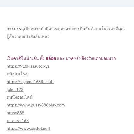
การบรรลุเป้าหมายมักมีสาเหตุมาจากการยืนยันตัวตนในเวลาที่คุณ
รู้สึกว่าคุณกำลังล้มเหลว
เว็บคาสิโนน่าเล่น ทั้ง
สล็อต
และ
บาคาร่า
ตึงจริงแตกบ่อยมาก
https://918kissauto.xyz
หนังชนโรง
https://sagame168th.club
joker123
ดูหนังออนไลน์
https://www.pussy888play.com
pussy888
บาคาร่า168
https://www.pgslot.golf