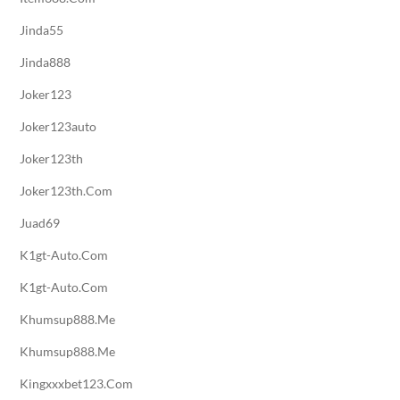
Jinda55
Jinda888
Joker123
Joker123auto
Joker123th
Joker123th.com
Juad69
K1gt-Auto.com
K1gt-Auto.com
Khumsup888.me
Khumsup888.me
Kingxxxbet123.com