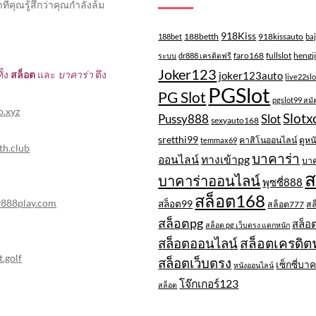
ี่คุณรู้สึกว่าคุณกำลังล้ม
918Kiss
188betth
918kissauto
188bet
baj
faro168
fullslot
hengj
ระบบ
dr888 เครดิตฟรี
Joker123
ั้ง
สล็อต
และ
บาคาร่า
ตึง
joker123auto
live22slo
PGSlot
PG Slot
pgslot99 สมั
o.xyz
Slotx
Slot
Pussy888
sexyauto168
sretthi99
คาสิโนออนไลน์
ดูหน
temmax69
th.club
บาคาร่า
ออนไลน์
ทางเข้าpg
บาค
ส
บาคาร่าออนไลน์
พุซซี่888
สล็อต168
y888play.com
สล็อต99
สล็อต777
สล
สล็อตpg
สล็อ
สล็อต pg เว็บตรง แตกหนัก
สล็อตเครดิต
สล็อตออนไลน์
.golf
สล็อตเว็บตรง
เซ็กซี่บา
หนังออนไลน์
โจ๊กเกอร์123
สล็อต