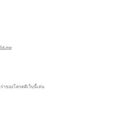
456.me
่าของโครตดีเว็บนี้เล่น