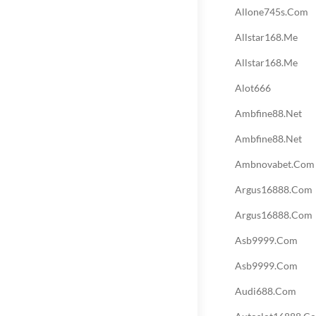
Allone745s.com
Allstar168.me
Allstar168.me
Alot666
Ambfine88.net
Ambfine88.net
Ambnovabet.com
Argus16888.com
Argus16888.com
Asb9999.com
Asb9999.com
Audi688.com