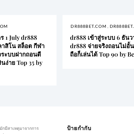
COM
DR888BET.COM
,
DR888BET
ร 1 July dr888
dr888 เข้าสู่ระบบ 6 ธัน
คาสิโน สล็อต กีฬา
dr888 จ่ายจริงถอนไม่อั้น
ยวระบบฝากถอนดี
ถือก็เล่นได้ Top 90 by Be
งินง่าย Top 35 by
ป้ายกำกับ
มักมีสาเหตุมาจากการ