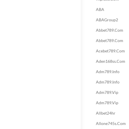
ABA
ABAGroup2
Abbet789.com
Abbet789.com
Acebet789.com
Aden168ss.com
Adm789.info
Adm789.info
Adm789.vip
Adm789.vip
Allbet24hr
Allone745s.com