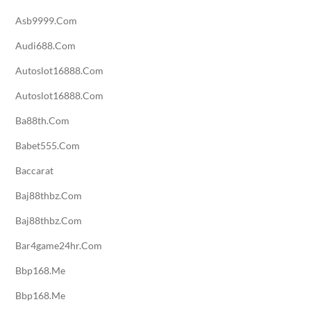
Asb9999.com
Audi688.com
Autoslot16888.com
Autoslot16888.com
Ba88th.com
Babet555.com
Baccarat
Baj88thbz.com
Baj88thbz.com
Bar4game24hr.com
Bbp168.me
Bbp168.me