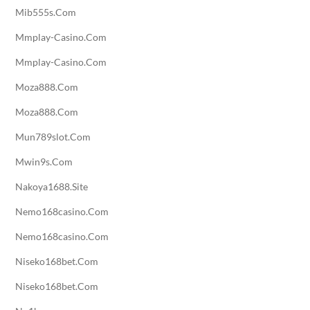
Mib555s.com
Mmplay-Casino.com
Mmplay-Casino.com
Moza888.com
Moza888.com
Mun789slot.com
Mwin9s.com
Nakoya1688.site
Nemo168casino.com
Nemo168casino.com
Niseko168bet.com
Niseko168bet.com