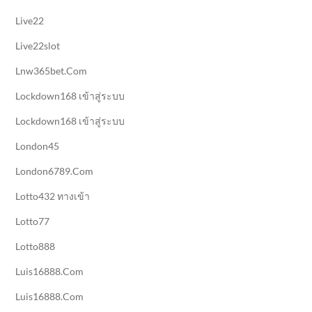
Live22
Live22slot
Lnw365bet.com
Lockdown168 เข้าสู่ระบบ
Lockdown168 เข้าสู่ระบบ
London45
London6789.com
Lotto432 ทางเข้า
Lotto77
Lotto888
Luis16888.com
Luis16888.com