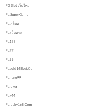
PG Slot เว็บใหม่
Pg SuperGame
Pg สล็อต
Pg เว็บตรง
Pg168
Pg77
Pg99
Pggold168bet.com
Pgheng99
Pgjoker
Pgk44
Pglucky168.com