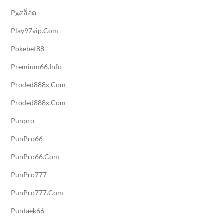
Pgสล็อต
Play97vip.com
Pokebet88
Premium66.info
Proded888x.com
Proded888x.com
Punpro
PunPro66
PunPro66.com
PunPro777
PunPro777.com
Puntaek66