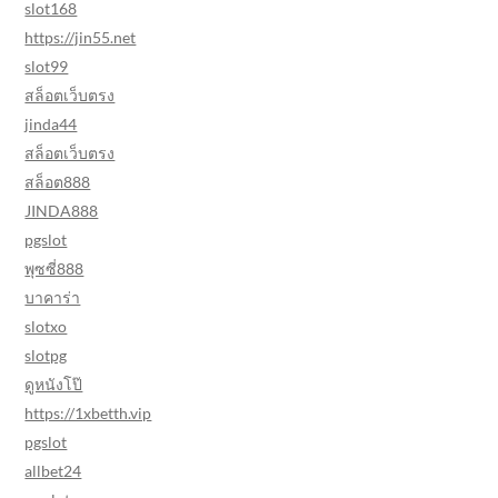
slot168
https://jin55.net
slot99
สล็อตเว็บตรง
jinda44
สล็อตเว็บตรง
สล็อต888
JINDA888
pgslot
พุซซี่888
บาคาร่า
slotxo
slotpg
ดูหนังโป๊
https://1xbetth.vip
pgslot
allbet24