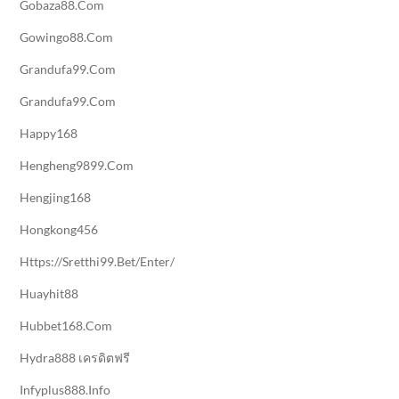
Gobaza88.com
Gowingo88.com
Grandufa99.com
Grandufa99.com
Happy168
Hengheng9899.com
Hengjing168
Hongkong456
Https://sretthi99.bet/enter/
Huayhit88
Hubbet168.com
Hydra888 เครดิตฟรี
Infyplus888.info