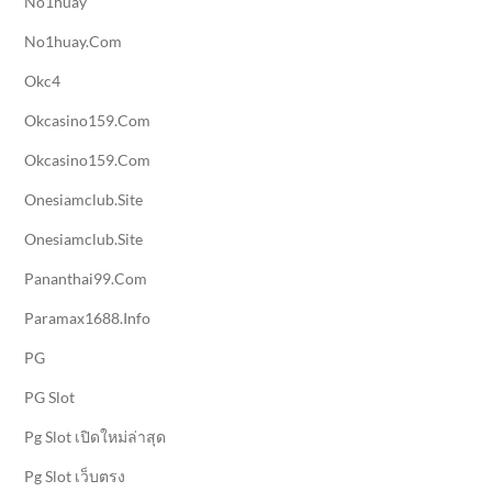
No1huay
No1huay.com
Okc4
Okcasino159.com
Okcasino159.com
Onesiamclub.site
Onesiamclub.site
Pananthai99.com
Paramax1688.info
PG
PG Slot
Pg Slot เปิดใหม่ล่าสุด
Pg Slot เว็บตรง