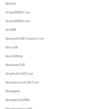
Sbobet
Sclass8888.com
Sclass8888.com
Scr888
Sexxybet168-Casino.com
Sexy168
Sexy168vip
Sexyauto168
SexyAuto168.com
Sexybaccarat168.com
Sexygame
Sexygame1688k
Sexygameplus.me