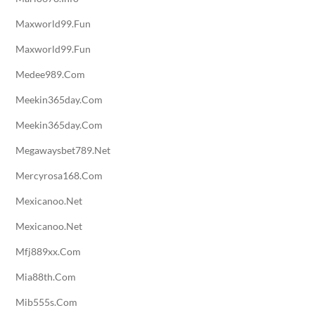
Maxworld99.fun
Maxworld99.fun
Medee989.com
Meekin365day.com
Meekin365day.com
Megawaysbet789.net
Mercyrosa168.com
Mexicanoo.net
Mexicanoo.net
Mfj889xx.com
Mia88th.com
Mib555s.com