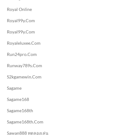
Royal Online
Royal99y.com
Royal99y.com
Royaleluxee.com
Run24pro.com
Runway789s.com
S2kgamewin.com
Sagame
Sagame168
Sagame168th
Sagame168th.com
Sawan888 ทดลองเล่น