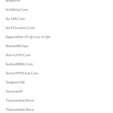
Sretthi99
Ss168vip.com
Ssc168.com
Ssc915casino.com
Ssgame666 เข้าสู่ระบบ ล่าสุด
Starbet88.app
Starrich99.com
Sudyod888s.com
Sunny9999club.com
Tangtem168
Temmax69
Thaisiambet.store
Thaisiambet.store