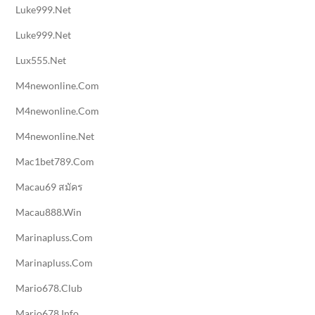
Luke999.net
Luke999.net
Lux555.net
M4newonline.com
M4newonline.com
M4newonline.net
Mac1bet789.com
Macau69 สมัคร
Macau888.win
Marinapluss.com
Marinapluss.com
Mario678.club
Mario678.info