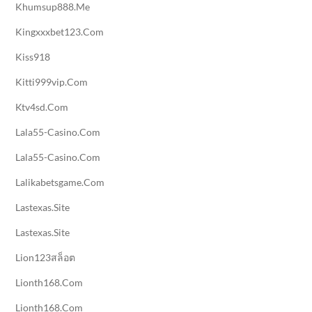
Khumsup888.me
Kingxxxbet123.com
Kiss918
Kitti999vip.com
Ktv4sd.com
Lala55-Casino.com
Lala55-Casino.com
Lalikabetsgame.com
Lastexas.site
Lastexas.site
Lion123สล็อต
Lionth168.com
Lionth168.com