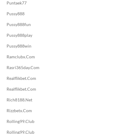
Puntaek77
Pussy888
Pussy888fun
Pussy888play
Pussy888win
Ramclubx.com
Rasri365day.com
Realflikbet.com
Realflikbet.com
Rich8188.net
Rizzbetx.com
Rolling99.club
Rolling99.club