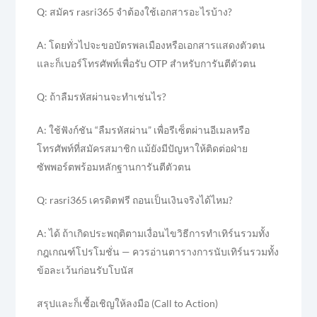
Q: สมัคร rasri365 จำต้องใช้เอกสารอะไรบ้าง?
A: โดยทั่วไปจะขอบัตรพลเมืองหรือเอกสารแสดงตัวตน
และก็เบอร์โทรศัพท์เพื่อรับ OTP สำหรับการันตีตัวตน
Q: ถ้าลืมรหัสผ่านจะทำเช่นไร?
A: ใช้ฟังก์ชัน “ลืมรหัสผ่าน” เพื่อรีเซ็ตผ่านอีเมลหรือ
โทรศัพท์ที่สมัครสมาชิก แม้ยังมีปัญหาให้ติดต่อฝ่าย
ซัพพอร์ตพร้อมหลักฐานการันตีตัวตน
Q: rasri365 เครดิตฟรี ถอนเป็นเงินจริงได้ไหม?
A: ได้ ถ้าเกิดประพฤติตามเงื่อนไขวิธีการทำเทิร์นรวมทั้ง
กฎเกณฑ์โปรโมชั่น — ควรอ่านตารางการนับเทิร์นรวมทั้ง
ข้อละเว้นก่อนรับโบนัส
สรุปและก็เชื้อเชิญให้ลงมือ (Call to Action)