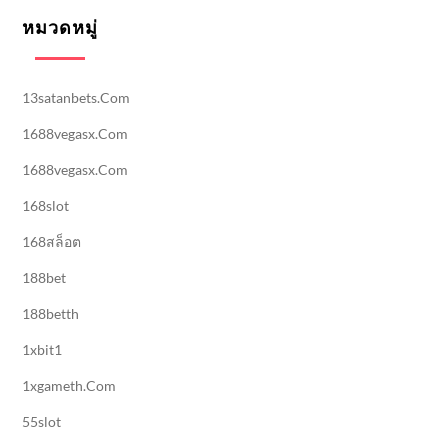
หมวดหมู่
13satanbets.com
1688vegasx.com
1688vegasx.com
168slot
168สล็อต
188bet
188betth
1xbit1
1xgameth.com
55slot