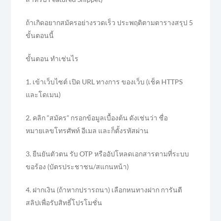
ถ้าเกิดอยากสมัครอย่างรวดเร็ว ประพฤติตามตารางสรุป 5
ขั้นตอนนี้
ขั้นตอน ทำเช่นไร
1. เข้าเว็บไซต์ เปิด URL ทางการ ของเว็บ (เช็ค HTTPS
และโดเมน)
2. คลิก “สมัคร” กรอกข้อมูลเบื้องต้น ดังเช่นว่า ชื่อ
หมายเลขโทรศัพท์ อีเมล และก็ตั้งรหัสผ่าน
3. ยืนยันตัวตน รับ OTP หรืออัปโหลดเอกสารตามที่ระบบ
ขอร้อง (บัตรประชาชน/สแกนหน้า)
4. ฝากเงิน (ถ้าหากปรารถนา) เลือกหนทางฝาก การันตี
สลิปเพื่อรับสิทธิ์โปรโมชั่น