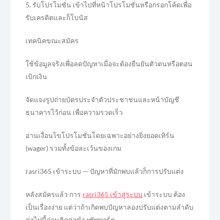
5. รับโปรโมชั่น เข้าไปที่หน้าโปรโมชั่นหรือกรอกโค้ดเพื่อ
รับเครดิตและก็โบนัส
เทคนิคขณะสมัคร
ใช้ข้อมูลจริงเพื่อลดปัญหาเมื่อจะต้องยืนยันตัวตนหรือตอน
เบิกเงิน
จัดแจงรูปถ่ายบัตรประจำตัวประชาชนและหน้าบัญชี
ธนาคารไว้ก่อน เพื่อความรวดเร็ว
อ่านเงื่อนไขโปรโมชั่นโดยเฉพาะอย่างยิ่งยอดเทิร์น
(wager) รวมทั้งข้อละเว้นของเกม
rasri365 เข้าระบบ — ปัญหาที่มักพบแล้วก็การปรับแต่ง
หลังสมัครแล้ว การ
rasri365 เข้าสู่ระบบ
เข้าระบบ ต้อง
เป็นเรื่องง่าย แต่ว่าถ้าเกิดพบปัญหาลองปรับแต่งตามลำดับ
ต่อไปนี้ก่อนติดต่อข้างซัพพอร์ต