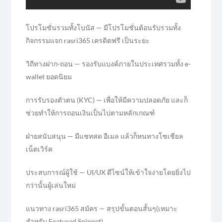
โปรโมชั่นรวมทั้งโบนัส — มีโปรโมชั่นต้อนรับรวมทั้ง
กิจกรรมแจก rasri365 เครดิตฟรี เป็นระยะ
วิถีทางฝาก-ถอน — รองรับแบงค์ภายในประเทศรวมทั้ง e-
wallet ยอดนิยม
การรับรองตัวตน (KYC) — เพื่อให้มีความปลอดภัย และก็
ช่วยทำให้การถอนเงินเป็นไปตามหลักเกณฑ์
ฝ่ายสนับสนุน — มีแชทสด อีเมล แล้วก็หนทางโซเชียล
เน็ตเวิร์ค
ประสบการณ์ผู้ใช้ — UI/UX ดีไซน์ให้เข้าใจง่ายโดยยิ่งไป
กว่านั้นผู้เล่นใหม่
แนวทาง rasri365 สมัคร — สรุปขั้นตอนสั้นๆ(เหมาะ
สำหรับ Featured Snippet)