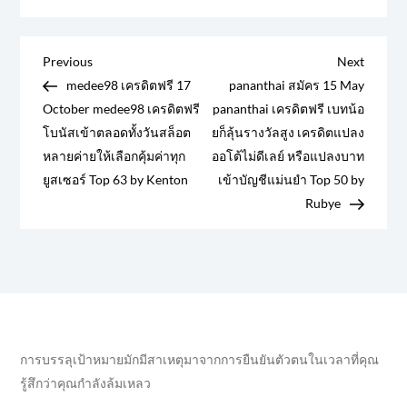
แ
Previous
Next
Previous
Next
Post
Post
medee98 เครดิตฟรี 17
pananthai สมัคร 15 May
น
October medee98 เครดิตฟรี
pananthai เครดิตฟรี เบทน้อ
โบนัสเข้าตลอดทั้งวันสล็อต
ยก็ลุ้นรางวัลสูง เครดิตแปลง
ะ
หลายค่ายให้เลือกคุ้มค่าทุก
ออโต้ไม่ดีเลย์ หรือแปลงบาท
ยูสเซอร์ Top 63 by Kenton
เข้าบัญชีแม่นยำ Top 50 by
แ
Rubye
น
ว
เ
รื่
การบรรลุเป้าหมายมักมีสาเหตุมาจากการยืนยันตัวตนในเวลาที่คุณ
รู้สึกว่าคุณกำลังล้มเหลว