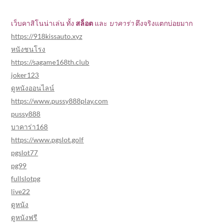
อ
ง
เว็บคาสิโนน่าเล่น ทั้ง
สล็อต
และ
บาคาร่า
ตึงจริงแตกบ่อยมาก
https://918kissauto.xyz
หนังชนโรง
https://sagame168th.club
joker123
ดูหนังออนไลน์
https://www.pussy888play.com
pussy888
บาคาร่า168
https://www.pgslot.golf
pgslot77
pg99
fullslotpg
live22
ดูหนัง
ดูหนังฟรี