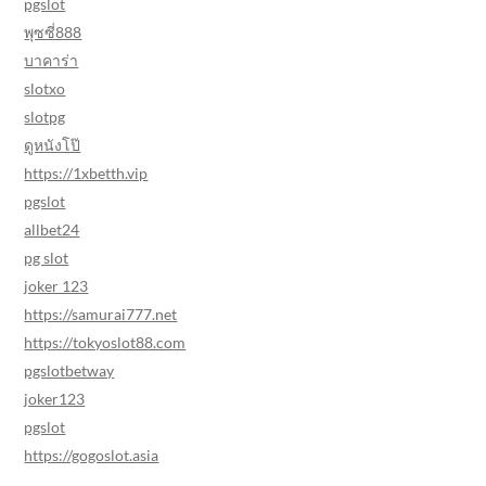
pgslot
พุซซี่888
บาคาร่า
slotxo
slotpg
ดูหนังโป๊
https://1xbetth.vip
pgslot
allbet24
pg slot
joker 123
https://samurai777.net
https://tokyoslot88.com
pgslotbetway
joker123
pgslot
https://gogoslot.asia