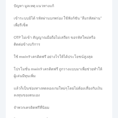
ปัญหา มูลเหตุ แนวทางแก้
เข้าระบบมิได้ รหัสผ่านบกพร่อง ใช้ฟังก์ชัน “ลืมรหัสผ่าน”
เพื่อรีเซ็ต
OTP ไม่เข้า สัญญาณมือถือไม่เสถียร ขอรหัสใหม่หรือ
ติดต่อข้างบริการ
ใช้ mwin9 เครดิตฟรี อย่างไรให้ได้ประโยชน์สูงสุด
โปรโมชั่น mwin9 เครดิตฟรี ถูกวางแบบมาเพื่อช่วยทำให้
ผู้เล่นมีทุนเพิ่ม
แล้วก็เป็นช่องทางทดลองเกมใหม่ๆโดยไม่ต้องเสี่ยงกับเงิน
ลงทุนของตนเอง
จำพวกเครดิตฟรีที่นิยม