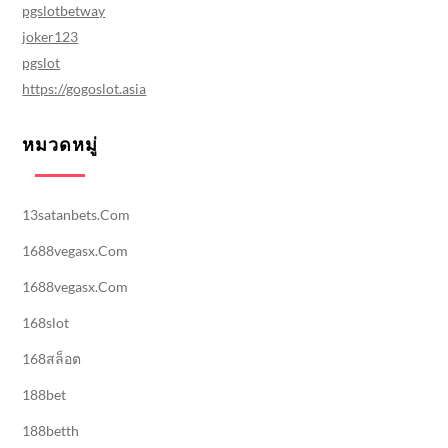
pgslotbetway
joker123
pgslot
https://gogoslot.asia
หมวดหมู่
13satanbets.com
1688vegasx.com
1688vegasx.com
168slot
168สล็อต
188bet
188betth