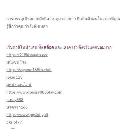
ว
เ
การบรรลุเป้าหมายมักมีสาเหตุมาจากการยืนยันตัวตนในเวลาที่คุณ
รื่
รู้สึกว่าคุณกำลังล้มเหลว
อ
เว็บคาสิโนน่าเล่น ทั้ง
สล็อต
และ
บาคาร่า
ตึงจริงแตกบ่อยมาก
ง
https://918kissauto.xyz
หนังชนโรง
https://sagame168th.club
joker123
ดูหนังออนไลน์
https://www.pussy888play.com
pussy888
บาคาร่า168
https://www.pgslot.golf
pgslot77