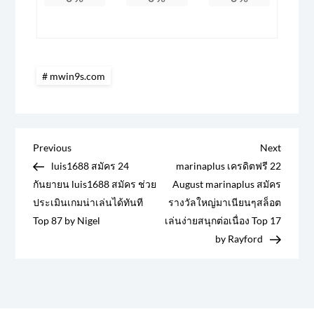
mwin9s.com
แ
Previous
Next
Previous
Next
Post
Post
luis1688 สมัคร 24
marinaplus เครดิตฟรี 22
น
กันยายน luis1688 สมัคร ช่วย
August marinaplus สมัคร
ประเมินเกมน่าเล่นได้ทันที
รางวัลใหญ่มาเนียนๆสล็อต
ะ
Top 87 by Nigel
เล่นง่ายสนุกต่อเนื่อง Top 17
by Rayford
แ
น