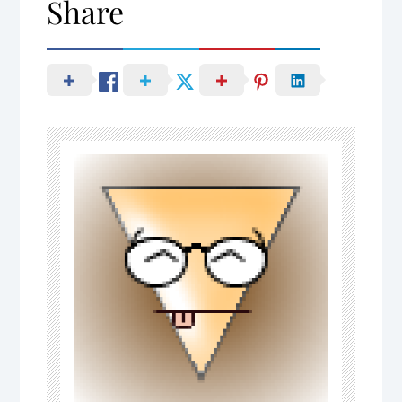
Share