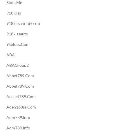
8lots.me
918Kiss
918kiss เข้าสู่ระบบ
918kissauto
9kpluss.com
ABA
ABAGroup2
Abbet789.com
Abbet789.com
Acebet789.com
Aden168ss.com
Adm789.info
Adm789.info