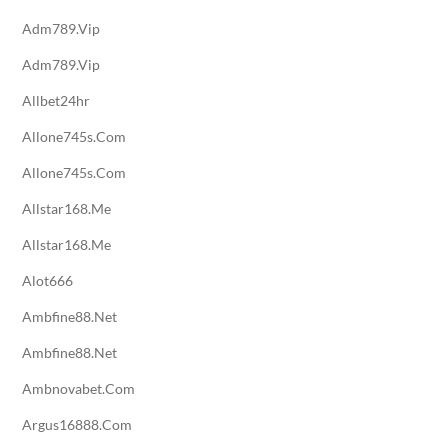
Adm789.vip
Adm789.vip
Allbet24hr
Allone745s.com
Allone745s.com
Allstar168.me
Allstar168.me
Alot666
Ambfine88.net
Ambfine88.net
Ambnovabet.com
Argus16888.com