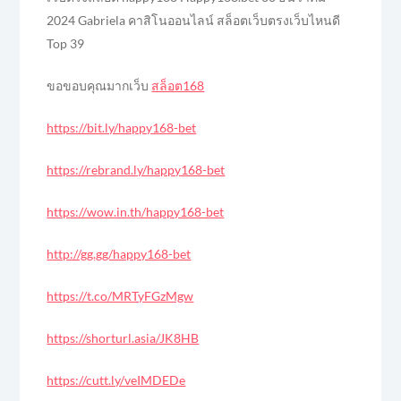
2024 Gabriela คาสิโนออนไลน์ สล็อตเว็บตรงเว็บไหนดี
Top 39
ขอขอบคุณมากเว็บ
สล็อต168
https://bit.ly/happy168-bet
https://rebrand.ly/happy168-bet
https://wow.in.th/happy168-bet
http://gg.gg/happy168-bet
https://t.co/MRTyFGzMgw
https://shorturl.asia/JK8HB
https://cutt.ly/veIMDEDe