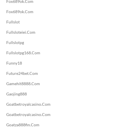
Fox689ok.com
Fox689ok.com
Fullslot
Fullsloteiei.com
Fullslotpg
Fullslotpg168.com
Funny18
Future24bet.com
Gamehit8888.com
Gaojing888
Goatbetroyalcasino.com
Goatbetroyalcasino.com
Goatza888fin.com