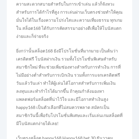
ความสะดวกสบายสำหรับในการเข้าเล่น แล้วก็จังหวะ
สำหรับการได้กำไรที่สูง การเล่นผ่านเว็บตรงช่วยทำให้คุณ
มั่นใจได้ในเรื่องความโปร่งใสและความเที่ยงธรรม ทุกเกม
ใน สล็อต168 ได้รับการคัดสรรมาอย่างดีเพื่อให้โบนัสแตก
ง่ายและก็จ่ายจริง
ยิ่งกว่านั้นสล็อต168 ยังมีโปรโมชั่นที่มากมาย เป็นต้นว่า
เครดิตฟรี โบนัสฝากเงิน รวมทั้งโปรโมชั่นพิเศษสำหรับ
สมาชิกใหม่ ที่จะช่วยเพิ่มช่องทางสำหรับการทำเงิน การที่
ไม่มีอย่างต่ำสำหรับการเบิกเงิน รวมทั้งการแจกเครดิตฟรี
วันแล้ววันเล่า ทำให้ผู้เล่นได้โอกาสสำหรับการเพิ่มเงิน
ลงทุนและทำกำไรได้มากขึ้น ถ้าคุณกำลังมองหา
แพลตฟอร์มสล็อตที่น่าไว้ใจ และมีโอกาสทำเงินสูง
happy168 เป็นตัวเลือกที่ไม่สมควรพลาด สมัครเป็น
สมาชิกวันนี้เพื่อรับโปรโมชั่นพิเศษและเริ่มเล่นเกมสล็อตที่
มีโบนัสแตกง่ายได้เลย!
เว็บตรงสล็อต happy168 Happy168.bet 30 ธันวาคม