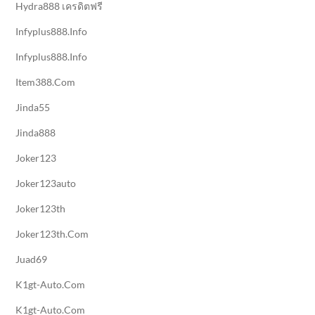
Hydra888 เครดิตฟรี
Infyplus888.info
Infyplus888.info
Item388.com
Jinda55
Jinda888
Joker123
Joker123auto
Joker123th
Joker123th.com
Juad69
K1gt-Auto.com
K1gt-Auto.com