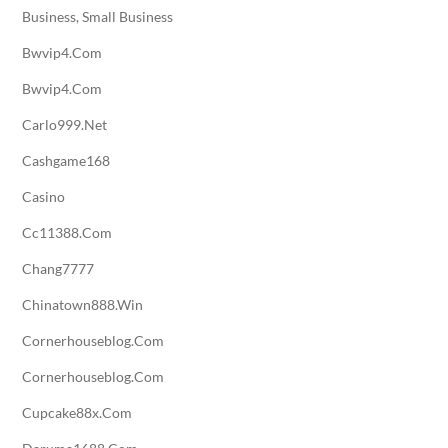
Business, Small Business
Bwvip4.com
Bwvip4.com
Carlo999.net
Cashgame168
Casino
Cc11388.com
Chang7777
Chinatown888.win
Cornerhouseblog.com
Cornerhouseblog.com
Cupcake88x.com