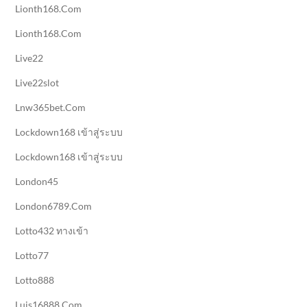
Lionth168.com
Lionth168.com
Live22
Live22slot
Lnw365bet.com
Lockdown168 เข้าสู่ระบบ
Lockdown168 เข้าสู่ระบบ
London45
London6789.com
Lotto432 ทางเข้า
Lotto77
Lotto888
Luis16888.com