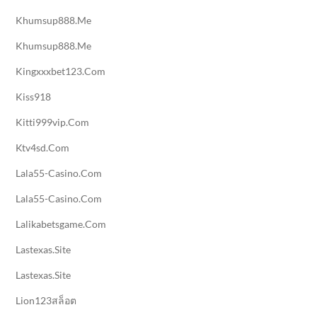
Khumsup888.me
Khumsup888.me
Kingxxxbet123.com
Kiss918
Kitti999vip.com
Ktv4sd.com
Lala55-Casino.com
Lala55-Casino.com
Lalikabetsgame.com
Lastexas.site
Lastexas.site
Lion123สล็อต