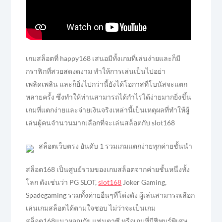
เกมสล็อตที่ happy168 เสนอมีทั้งเกมที่เล่นง่ายและก็มี
กราฟิกที่สวยสดงดงาม ทำให้การเล่นเป็นไปอย่า
เพลิดเพลิน และก็ยิ่งไปกว่านี้ยังได้โอกาสที่โบนัสจะแตก
หลายครั้ง ซึ่งทำให้ท่านสามารถได้กำไรได้ง่ายมากยิ่งขึ้น
เกมที่แตกง่ายและจ่ายเงินจริงเหล่านี้เป็นเหตุผลที่ทำให้ผู้
เล่นผู้คนจำนวนมากเลือกที่จะเล่นสล็อตกับ slot168
สล็อตเว็บตรง อันดับ 1 รวมเกมแตกง่ายทุกค่ายชั้นนำ
สล็อต168 เป็นศูนย์รวมของเกมสล็อตจากค่ายชั้นหนึ่งทั้ง
โลก ดังเช่นว่า PG SLOT,
slot168
Joker Gaming,
Spadegaming รวมทั้งค่ายอื่นๆที่โด่งดัง ผู้เล่นสามารถเลือก
เล่นเกมสล็อตได้ตามใจชอบ ไม่ว่าจะเป็นเกม
สล็อต168แนวผจญภัย แฟนตาซี หรือเกมที่มีฟีพบร์พิเศษ